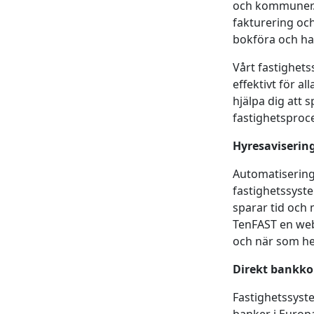
och kommuner. M
fakturering och
bokföra och ha
Vårt fastighets
effektivt för a
hjälpa dig att 
fastighetsproce
Hyresaviserin
Automatisering
fastighetssystem
sparar tid och 
TenFAST en webb
och när som he
Direkt
bankko
Fastighetssyst