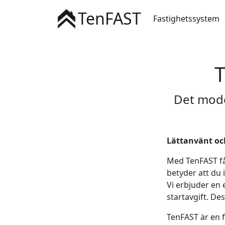
TenFAST
Fastighetssystem
T
Det mode
Lättanvänt och
Med TenFAST få
betyder att du 
Vi erbjuder en
startavgift. De
TenFAST är en f