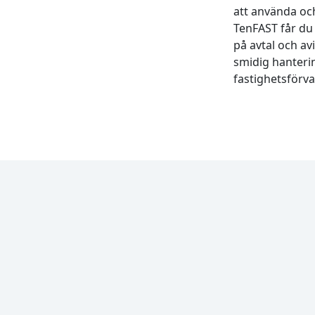
att använda oc
TenFAST får du a
på avtal och av
smidig hanterin
fastighetsförv