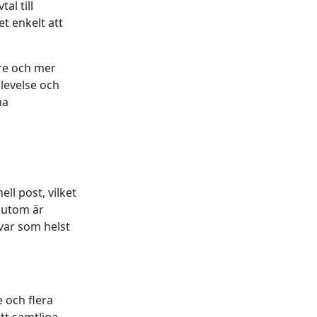
al till
t enkelt att
are och mer
plevelse och
na
ll post, vilket
ssutom är
var som helst
 och flera