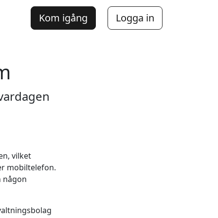
Kom igång
Logga in
em
 vardagen
n, vilket
er mobiltelefon.
an någon
valtningsbolag