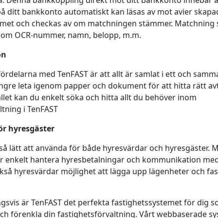
a. Denna bankkoppling direkt mot ditt bankkonto innebär a
å ditt bankkonto automatiskt kan läsas av mot avier skapad
emet och checkas av om matchningen stämmer. Matchning s
som OCR-nummer, namn, belopp, m.m.
on
fördelarna med TenFAST är att allt är samlat i ett och sam
ngre leta igenom papper och dokument för att hitta rätt avt
tället kan du enkelt söka och hitta allt du behöver inom
ltning i TenFAST
ör hyresgäster
så lätt att använda för både hyresvärdar och hyresgäster. 
r enkelt hantera hyresbetalningar och kommunikation med
kså hyresvärdar möjlighet att lägga upp lägenheter och fas
svis är TenFAST det perfekta fastighetssystemet för dig so
ch förenkla din fastighetsförvaltning. Vårt webbaserade sy