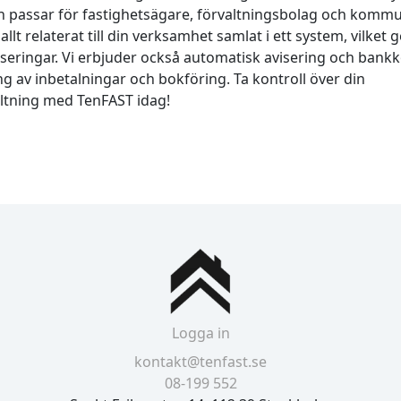
h passar för fastighetsägare, förvaltningsbolag och komm
llt relaterat till din verksamhet samlat i ett system, vilket g
iseringar. Vi erbjuder också automatisk avisering och bank
g av inbetalningar och bokföring. Ta kontroll över din
altning med TenFAST idag!
Logga in
kontakt@tenfast.se
08-199 552