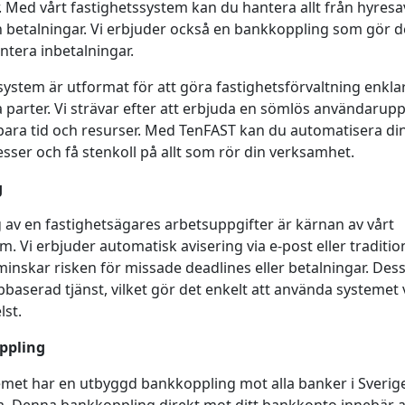
ed vårt fastighetssystem kan du hantera allt från hyresavt
 betalningar. Vi erbjuder också en bankkoppling som gör de
ntera inbetalningar.
system är utformat för att göra fastighetsförvaltning enkl
lla parter. Vi strävar efter att erbjuda en sömlös användarup
spara tid och resurser. Med TenFAST kan du automatisera di
sser och få stenkoll på allt som rör din verksamhet.
g
 av en fastighetsägares arbetsuppgifter är kärnan av vårt
. Vi erbjuder automatisk avisering via e-post eller traditione
minskar risken för missade deadlines eller betalningar. De
aserad tjänst, vilket gör det enkelt att använda systemet 
lst.
ppling
emet har en utbyggd bankkoppling mot alla banker i Sverige