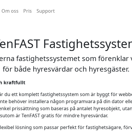
Om oss
Pris
Support
enFAST Fastighetssyst
rna fastighetssystemet som förenklar
för både hyresvärdar och hyresgäster.
 kraftfullt
r du ett komplett fastighetssystem som är byggt för webbe
inte behöver installera någon programvara på din dator ell
 enkel prissättning som baseras på antalet hyresobjekt, ut
ssutom är TenFAST gratis för mindre hyresvärdar.
lexibel lösning som passar perfekt för fastighetsägare, för