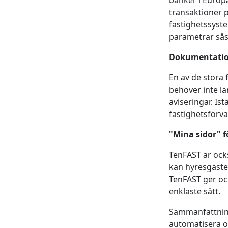
banker i Europ
transaktioner p
fastighetssyst
parametrar så
Dokumentati
En av de stora 
behöver inte lä
aviseringar. Is
fastighetsförva
"Mina sidor" f
TenFAST är ock
kan hyresgäste
TenFAST ger oc
enklaste sätt.
Sammanfattning
automatisera o