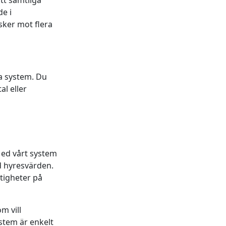
tt samtliga
e i
ker mot flera
ma system. Du
al eller
Med vårt system
 hyresvärden.
tigheter på
m vill
stem är enkelt